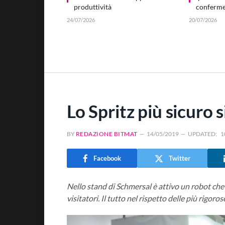
produttività
conferme 
24/07/2026
20/07/2026
Lo Spritz più sicuro 
BY
REDAZIONE BITMAT
14/05/2019
UPDATED:
1
Facebook
Twitter
Nello stand di Schmersal è attivo un robot che
visitatori. Il tutto nel rispetto delle più rigoro