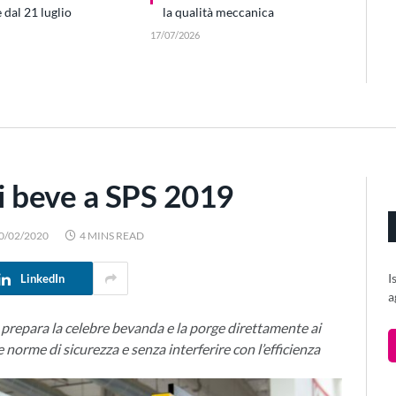
dal 21 luglio
la qualità meccanica
17/07/2026
si beve a SPS 2019
0/02/2020
4 MINS READ
I
LinkedIn
a
 prepara la celebre bevanda e la porge direttamente ai
se norme di sicurezza e senza interferire con l’efficienza