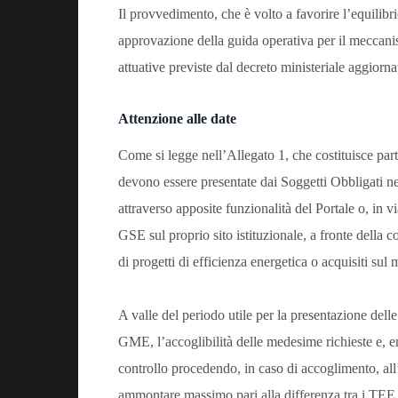
Il provvedimento, che è volto a favorire l’equilibri
approvazione della guida operativa per il meccanis
attuative previste dal decreto ministeriale aggior
Attenzione alle date
Come si legge nell’Allegato 1, che costituisce parte
devono essere presentate dai Soggetti Obbligati n
attraverso apposite funzionalità del Portale o, in vi
GSE sul proprio sito istituzionale, a fronte della c
di progetti di efficienza energetica o acquisiti su
A valle del periodo utile per la presentazione delle
GME, l’accoglibilità delle medesime richieste e, en
controllo procedendo, in caso di accoglimento, all
ammontare massimo pari alla differenza tra i TEE d