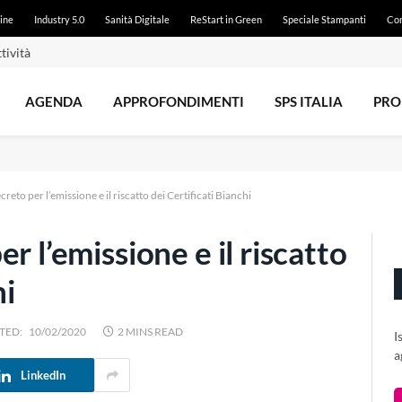
ine
Industry 5.0
Sanità Digitale
ReStart in Green
Speciale Stampanti
Con
tività
AGENDA
APPROFONDIMENTI
SPS ITALIA
PRO
reto per l’emissione e il riscatto dei Certificati Bianchi
r l’emissione e il riscatto
hi
TED:
10/02/2020
2 MINS READ
I
a
LinkedIn