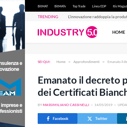
BitMAT
BitMATv
Top Trade
Linea EDP
Itis Magaz
TRENDING
L’innovazione raddoppia la produt
HOME
SEI QUI:
Home
»
Approfondimenti
»
Emanato il dec
Emanato il decreto pe
dei Certificati Bianc
BY
MASSIMILIANO CASSINELLI
14/05/2019
UPDA
Facebook
Twitter