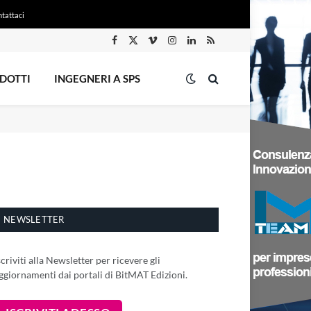
tattaci
Facebook
X
Vimeo
Instagram
LinkedIn
RSS
(Twitter)
DOTTI
INGEGNERI A SPS
NEWSLETTER
scriviti alla Newsletter per ricevere gli
ggiornamenti dai portali di BitMAT Edizioni.