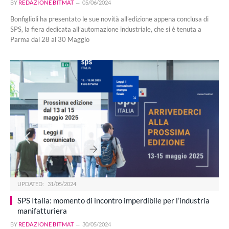
BY
REDAZIONE BITMAT
05/06/2024
Bonfiglioli ha presentato le sue novità all’edizione appena conclusa di
SPS, la fiera dedicata all’automazione industriale, che si è tenuta a
Parma dal 28 al 30 Maggio
UPDATED:
31/05/2024
SPS Italia: momento di incontro imperdibile per l’industria
manifatturiera
BY
REDAZIONE BITMAT
30/05/2024