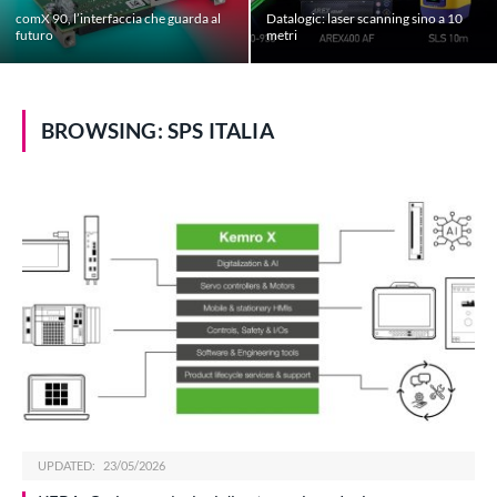
comX 90, l’interfaccia che guarda al
Datalogic: laser scanning sino a 10
futuro
metri
BROWSING:
SPS ITALIA
UPDATED:
23/05/2026