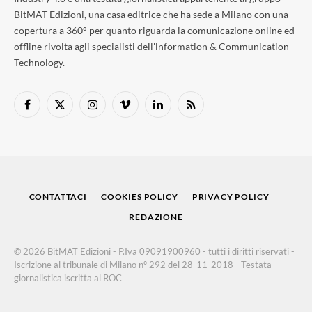
BitMAT Edizioni, una casa editrice che ha sede a Milano con una
copertura a 360° per quanto riguarda la comunicazione online ed
offline rivolta agli specialisti dell'lnformation & Communication
Technology.
Facebook
X
Instagram
Vimeo
LinkedIn
RSS
(Twitter)
CONTATTACI
COOKIES POLICY
PRIVACY POLICY
REDAZIONE
© 2026 BitMAT Edizioni - P.Iva 09091900960 - tutti i diritti riservati -
Iscrizione al tribunale di Milano n° 292 del 28-11-2018 - Testata
giornalistica iscritta al ROC