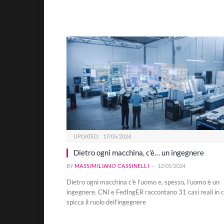
UPDATED:
17/05/2024
Dietro ogni macchina, c’è… un ingegnere
BY
MASSIMILIANO CASSINELLI
12/05/2024
Dietro ogni macchina c’è l’uomo e, spesso, l’uomo è un
ingegnere. CNI e FedIngER raccontano 31 casi reali in c
spicca il ruolo dell’ingegnere