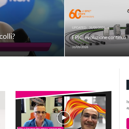
UPDATED:
31/05/2026
olli?
EPIC, evoluzione continua
31/05/2026
I
a