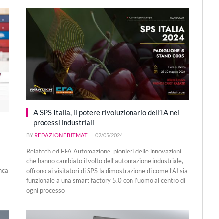
A SPS Italia, il potere rivoluzionario dell’IA nei
processi industriali
BY
REDAZIONE BITMAT
02/05/2024
Relatech ed EFA Automazione, pionieri delle innovazioni
che hanno cambiato il volto dell’automazione industriale,
nca
offrono ai visitatori di SPS la dimostrazione di come l’AI sia
funzionale a una smart factory 5.0 con l’uomo al centro di
ogni processo