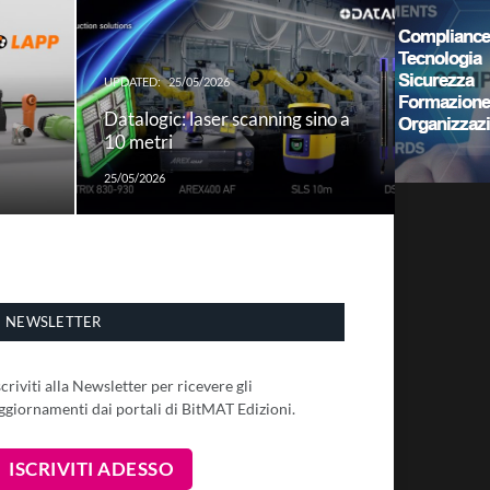
UPDATED:
25/05/2026
Datalogic: laser scanning sino a
10 metri
25/05/2026
NEWSLETTER
scriviti alla Newsletter per ricevere gli
ggiornamenti dai portali di BitMAT Edizioni.