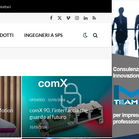
tattaci
Facebook
X
Vimeo
Instagram
LinkedIn
RSS
(Twitter)
DOTTI
INGEGNERI A SPS
UPDATED:
31/05/2026
Motion
comX 90, l’interfaccia che
guarda al futuro
31/05/2026