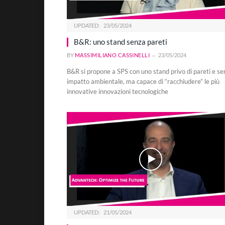
UPDATED:
23/05/2024
B&R: uno stand senza pareti
BY
MASSIMILIANO CASSINELLI
23/05/2024
B&R si propone a SPS con uno stand privo di pareti e se
impatto ambientale, ma capace di “racchiudere” le più
innovative innovazioni tecnologiche
UPDATED:
21/05/2024