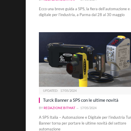
Ecco una breve guida a SPS, la fiera dell’automazione e 
digitale per l’industria, a Parma dal 28 al 30 maggio
UPDATED:
17/05/2024
Turck Banner a SPS con le ultime novità
BY
REDAZIONE BITMAT
17/05/2024
A SPS Italia – Automazione e Digitale per l’industria Tu
Banner torna per portare le ultime novità del settore
automazione