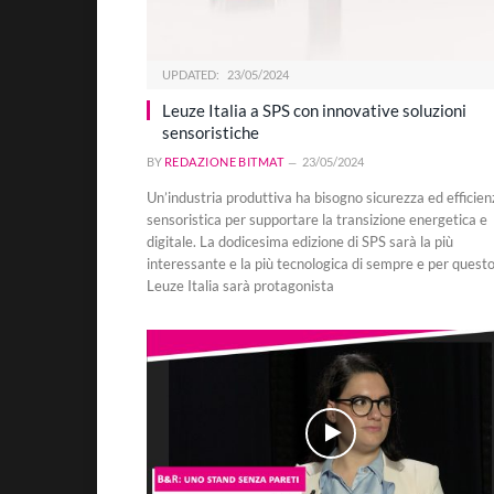
UPDATED:
23/05/2024
Leuze Italia a SPS con innovative soluzioni
sensoristiche
BY
REDAZIONE BITMAT
23/05/2024
Un’industria produttiva ha bisogno sicurezza ed efficien
sensoristica per supportare la transizione energetica e
digitale. La dodicesima edizione di SPS sarà la più
interessante e la più tecnologica di sempre e per quest
Leuze Italia sarà protagonista