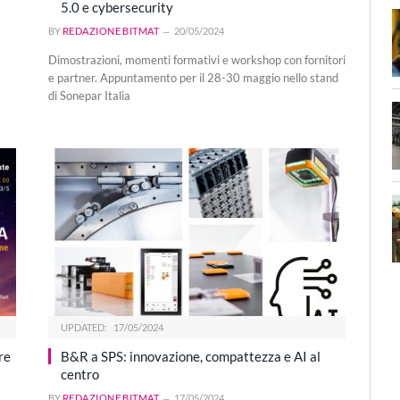
5.0 e cybersecurity
BY
REDAZIONE BITMAT
20/05/2024
Dimostrazioni, momenti formativi e workshop con fornitori
e partner. Appuntamento per il 28-30 maggio nello stand
di Sonepar Italia
UPDATED:
17/05/2024
re
B&R a SPS: innovazione, compattezza e AI al
centro
BY
REDAZIONE BITMAT
17/05/2024