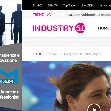
BitMAT
BitMATv
Top Trade
Linea EDP
Itis Magaz
TRENDING
Iperammortamento 2026: conferm
HOME
SEI QUI:
Home
»
Category: "SPS Italia" (Page 2)