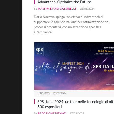
Advantech: Optimize the Future
BY
MASSIMILIANO CASSINELLI
21/05/2024
Dario Nacawa spiega l’obiettivo di Advantech di
supportare le aziende italiane nell’ottimizzazione dei
processi produttivi, con un’attenzione specifica
all’ambiente
UPDATED:
17/05/2024
SPS Italia 2024: un tour nelle tecnologie di olt
800 espositori
BY
REDAZIONE BITMAT
17/05/2024