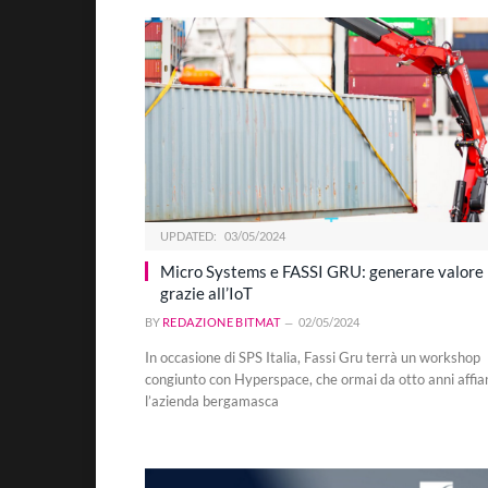
UPDATED:
03/05/2024
Micro Systems e FASSI GRU: generare valore
grazie all’IoT
BY
REDAZIONE BITMAT
02/05/2024
In occasione di SPS Italia, Fassi Gru terrà un workshop
congiunto con Hyperspace, che ormai da otto anni affia
l’azienda bergamasca