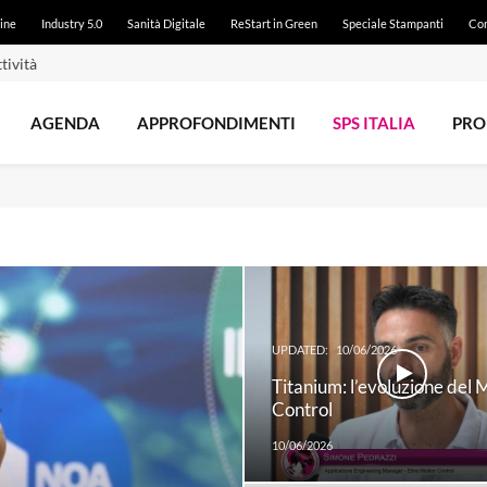
ine
Industry 5.0
Sanità Digitale
ReStart in Green
Speciale Stampanti
Con
e dal 21 luglio
AGENDA
APPROFONDIMENTI
SPS ITALIA
PRO
UPDATED:
10/06/2026
Titanium: l’evoluzione del 
Control
10/06/2026