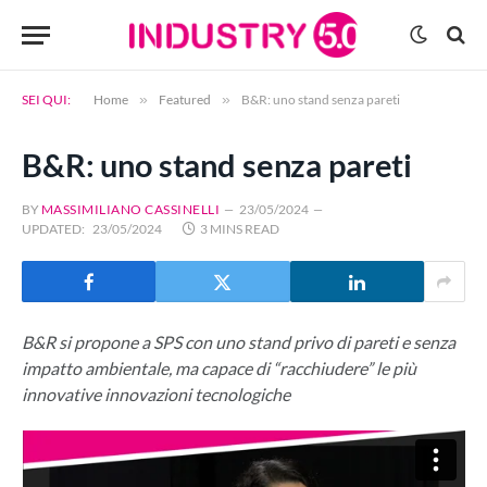
SEI QUI:
Home
»
Featured
»
B&R: uno stand senza pareti
B&R: uno stand senza pareti
BY
MASSIMILIANO CASSINELLI
23/05/2024
UPDATED:
23/05/2024
3 MINS READ
B&R si propone a SPS con uno stand privo di pareti e senza
impatto ambientale, ma capace di “racchiudere” le più
innovative innovazioni tecnologiche