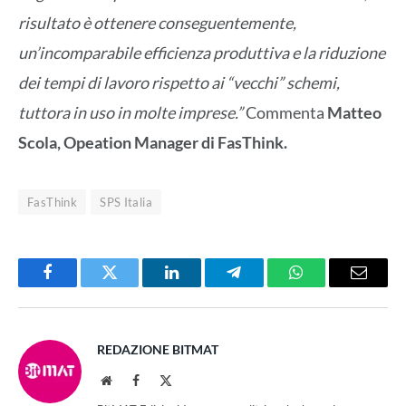
risultato è ottenere conseguentemente,
un’incomparabile efficienza produttiva e la riduzione
dei tempi di lavoro rispetto ai “vecchi” schemi,
tuttora in uso in molte imprese.”
Commenta
Matteo
Scola, Opeation Manager di FasThink.
FasThink
SPS Italia
Facebook
Twitter
LinkedIn
Telegram
WhatsApp
Email
REDAZIONE BITMAT
Website
Facebook
X
(Twitter)