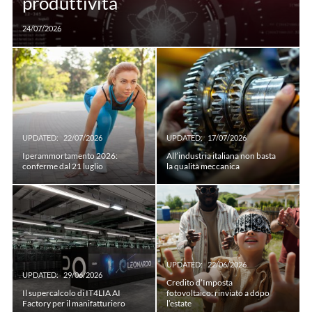
produttività
24/07/2026
UPDATED:
22/07/2026
UPDATED:
17/07/2026
Iperammortamento 2026:
All’industria italiana non basta
conferme dal 21 luglio
la qualità meccanica
UPDATED:
22/06/2026
UPDATED:
29/06/2026
Credito d’Imposta
Il supercalcolo di IT4LIA AI
fotovoltaico: rinviato a dopo
Factory per il manifatturiero
l’estate