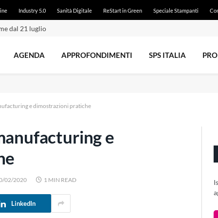
ine
Industry 5.0
Sanità Digitale
ReStart in Green
Speciale Stampanti
Con
e dal 21 luglio
AGENDA
APPROFONDIMENTI
SPS ITALIA
PRO
nufacturing e dimostrazioni pratiche
manufacturing e
he
0/02/2020
1 MIN READ
I
a
LinkedIn