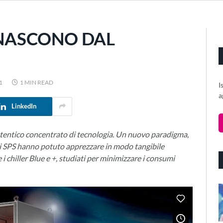
 NASCONO DAL
1
1 MIN READ
I
a
LinkedIn
autentico concentrato di tecnologia. Un nuovo paradigma,
 di SPS hanno potuto apprezzare in modo tangibile
i chiller Blue e +, studiati per minimizzare i consumi