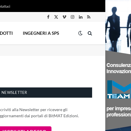
tattaci
Facebook
X
Vimeo
Instagram
LinkedIn
RSS
(Twitter)
DOTTI
INGEGNERI A SPS
NEWSLETTER
scriviti alla Newsletter per ricevere gli
ggiornamenti dai portali di BitMAT Edizioni.