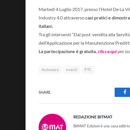
Martedì 4 Luglio 2017, presso l’Hotel De La Vi
Industry 4.0 attraverso
casi pratici e dimostr
italian
i.
Tra gli interventi “Dal post-vendita alla Servit
dell’Applicazione per la Manutenzione Predit
La partecipazione è gratuita,
clicca qui
per isc
Autoware
eventi
PTC
SHARE.
Fa
REDAZIONE BITMAT
BitMAT Edizioni è una casa editri