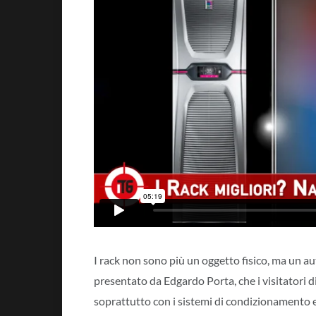
I rack non sono più un oggetto fisico, ma un 
presentato da Edgardo Porta, che i visitatori
soprattutto con i sistemi di condizionamento e 