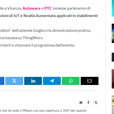
lle a Vicenza,
Autoware
e
PTC
insieme parleranno di
azioni di IoT e Realtà Aumentata applicati in stabilimenti
ization” dell’azienda Goglio e la dimostrazione pratica
tiva basata su ThingWorx.
riverti e visionare il programma dell’evento.
cebook
Twitter
LinkedIn
Telegram
WhatsApp
Email
Website
Facebook
X
(Twitter)
ce che ha sede a Milano con una copertura a 360° per quanto