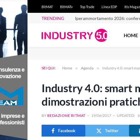
BitMAT
BitMATv
Top Trade
Linea EDP
Itis Magaz
TRENDING
Iperammortamento 2026: conferm
HOME
SEI QUI:
Home
»
Agenda
»
Industry 4.0: smart ma
Industry 4.0: smart 
dimostrazioni pratic
BY
REDAZIONE BITMAT
19/06/2017
UPDATED:
1
Facebook
Twitter