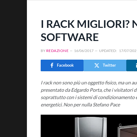
I RACK MIGLIORI?
SOFTWARE
BY
REDAZIONE
16/06/2017
UPDATED:
17/07/202
Facebook
Twitter
I rack non sono più un oggetto fisico, ma un 
presentato da Edgardo Porta, che i visitatori
soprattutto con i sistemi di condizionamento e 
energetici. Non per nulla Stefano Pace