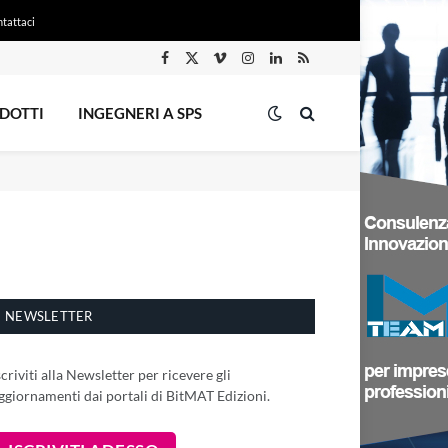
tattaci
Facebook
X
Vimeo
Instagram
LinkedIn
RSS
(Twitter)
DOTTI
INGEGNERI A SPS
NEWSLETTER
scriviti alla Newsletter per ricevere gli
ggiornamenti dai portali di BitMAT Edizioni.