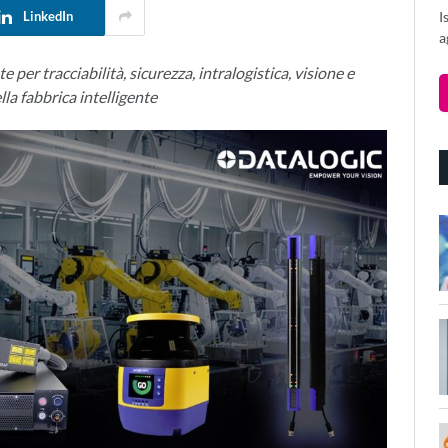
I
LinkedIn
a
er tracciabilità, sicurezza, intralogistica, visione e
lla fabbrica intelligente