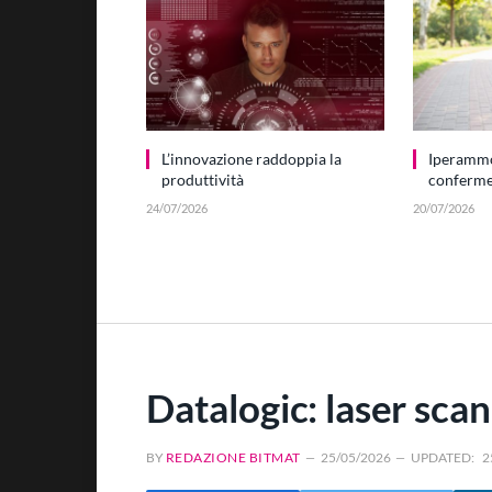
L’innovazione raddoppia la
Iperamm
produttività
conferme 
24/07/2026
20/07/2026
Datalogic: laser scan
BY
REDAZIONE BITMAT
25/05/2026
UPDATED:
2