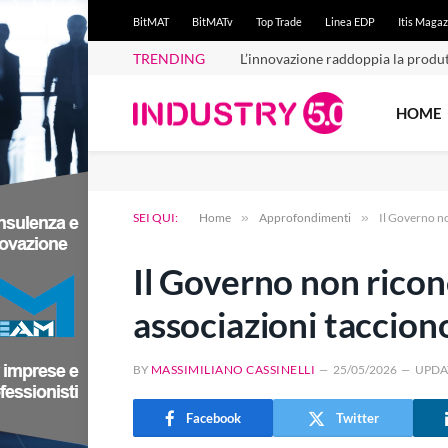
BitMAT
BitMATv
Top Trade
Linea EDP
Itis Magaz
TRENDING
Iperammortamento 2026: conferm
HOME
SEI QUI:
Home
»
Approfondimenti
»
Il Governo no
Il Governo non ricono
associazioni taccion
BY
MASSIMILIANO CASSINELLI
25/05/2026
UPDA
Facebook
Twitter