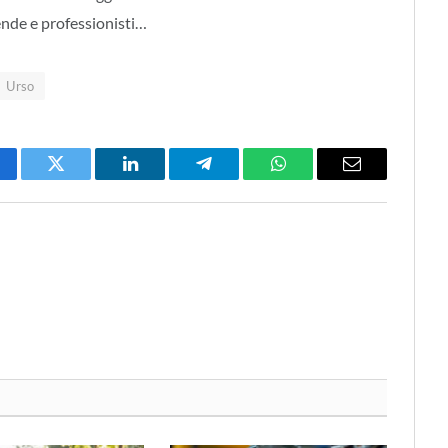
ende e professionisti…
Urso
cebook
Twitter
LinkedIn
Telegram
WhatsApp
Email