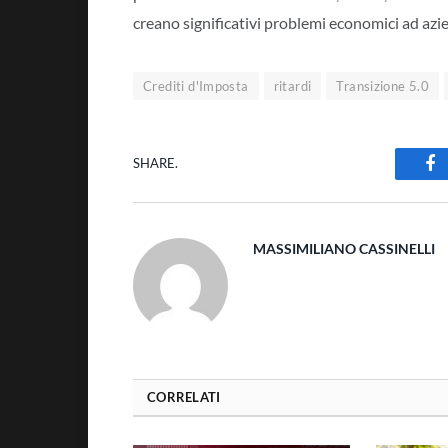
creano significativi problemi economici ad azi
Crediti d'Imposta
ritardi
Transizione 5.0
SHARE.
Fa
MASSIMILIANO CASSINELLI
CORRELATI