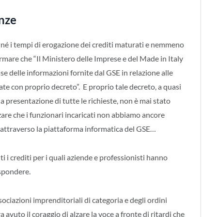
anze
e né i tempi di erogazione dei crediti maturati e nemmeno
rmare che “Il Ministero delle Imprese e del Made in Italy
se delle informazioni fornite dal GSE in relazione alle
te con proprio decreto”. E proprio tale decreto, a quasi
 presentazione di tutte le richieste, non è mai stato
zare che i funzionari incaricati non abbiamo ancore
attraverso la piattaforma informatica del GSE…
i crediti per i quali aziende e professionisti hanno
ispondere.
sociazioni imprenditoriali di categoria e degli ordini
a avuto il coraggio di alzare la voce a fronte di ritardi che