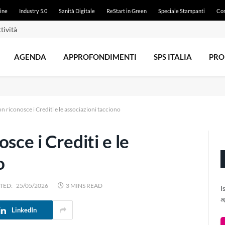
ine
Industry 5.0
Sanità Digitale
ReStart in Green
Speciale Stampanti
Con
e dal 21 luglio
AGENDA
APPROFONDIMENTI
SPS ITALIA
PRO
n riconosce i Crediti e le associazioni tacciono
sce i Crediti e le
o
TED:
25/05/2026
3 MINS READ
I
a
LinkedIn