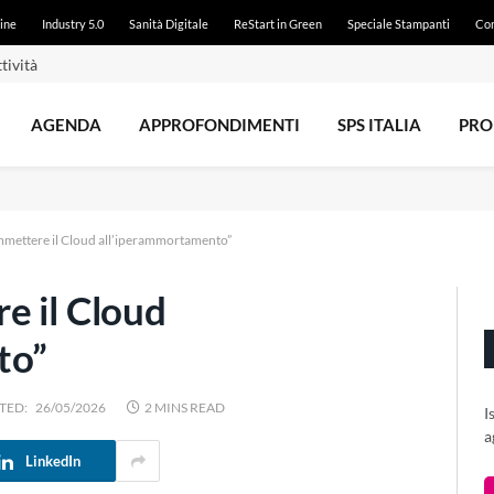
ine
Industry 5.0
Sanità Digitale
ReStart in Green
Speciale Stampanti
Con
tività
AGENDA
APPROFONDIMENTI
SPS ITALIA
PRO
mmettere il Cloud all’iperammortamento”
e il Cloud
to”
TED:
26/05/2026
2 MINS READ
I
a
LinkedIn