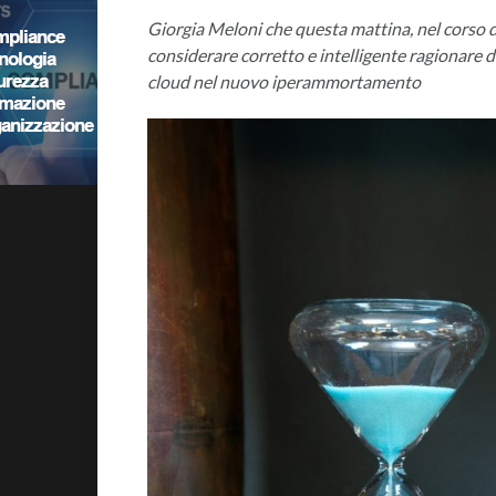
Giorgia Meloni che questa mattina, nel corso d
considerare corretto e intelligente ragionare di
cloud nel nuovo iperammortamento