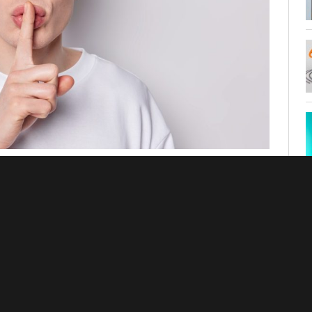
ma normativo che ha visto per 10 modifiche in 18 mesi,
ficazioni exPost a conclusione dei progetti di
volazione fiscale che, per molte aziende e consulenti, si
i cambiamenti, culminati con l’improvviso spostamento
orse stanziate, poi parzialmente ricomparse, è infatti solo
 in modo pasticciato e gestito senza nessun rispetto per le
isti che hanno dedicato risorse e competenze, è ancora