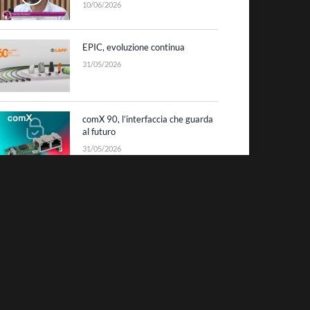
10/06/2026
EPIC, evoluzione continua
31/05/2026
comX 90, l’interfaccia che guarda
al futuro
31/05/2026
Datalogic: laser scanning sino a
10 metri
25/05/2026