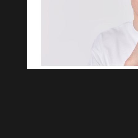
Lo scorso 28 febbraio, al temine di un panora
aziende e consulenti hanno presentato le certi
innovazione denominati Transizione 5.0. Un’age
è dimostrata un’autentica trappola. I continu
(effettuato nottetempo) di oltre metà delle ris
l’episodio più eclatante. Il progetto, concepito
aziende che hanno investito e per i profession