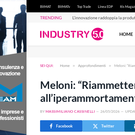
BitMAT
BitMATv
Top Trade
Linea EDP
Itis Magaz
TRENDING
L’innovazione raddoppia la produt
HOME
SEI QUI:
Home
»
Approfondimenti
»
Meloni: “Ria
Meloni: “Riammetter
all’iperammortamen
BY
MASSIMILIANO CASSINELLI
26/05/2026
UPDA
Facebook
Twitter