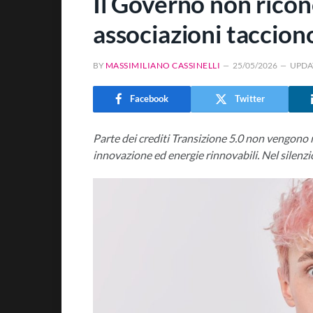
Il Governo non ricono
associazioni taccion
BY
MASSIMILIANO CASSINELLI
25/05/2026
UPDA
Facebook
Twitter
Parte dei crediti Transizione 5.0 non vengono r
innovazione ed energie rinnovabili. Nel silenzi