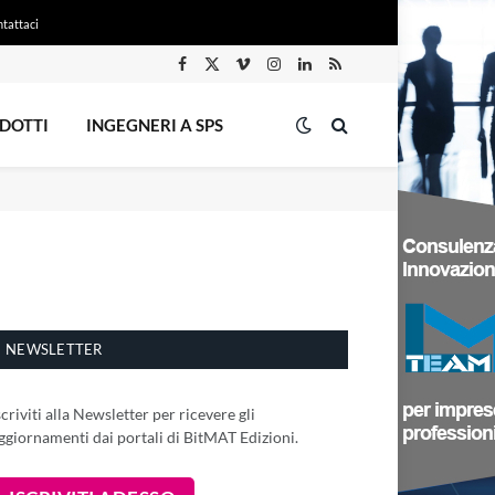
tattaci
Facebook
X
Vimeo
Instagram
LinkedIn
RSS
(Twitter)
DOTTI
INGEGNERI A SPS
NEWSLETTER
scriviti alla Newsletter per ricevere gli
ggiornamenti dai portali di BitMAT Edizioni.