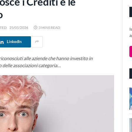
sce i Crediti e le
o
TED:
25/05/2026
3 MINS READ
I
a
LinkedIn
iconosciuti alle aziende che hanno investito in
o delle associazioni categoria…