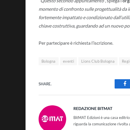
“
Questo secondo appuntamento
”, spiega l’
org
momento di confronto sulle progettualità da in
fortemente impattato e condizionato dall’utili
chiave costruttiva, guardando ad un nuovo pos
Per partecipare è richiesta l’iscrizione.
Bologna
eventi
Lions Club Bologna
Regi
SHARE.
Fa
REDAZIONE BITMAT
BitMAT Edizioni è una casa editri
riguarda la comunicazione rivolta 