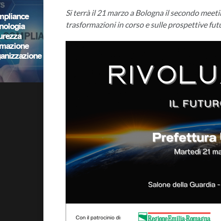
Si terrà il 21 marzo a Bologna il secondo meetin
trasformazioni in corso e sulle prospettive fut