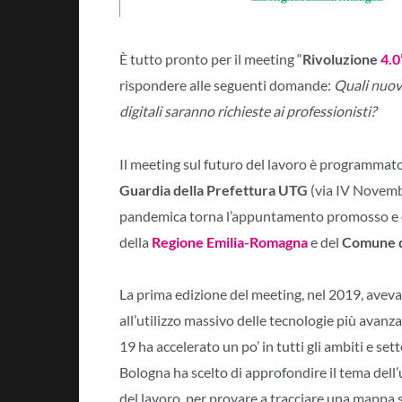
È tutto pronto per il meeting “
Rivoluzione
4.0
rispondere alle seguenti domande:
Quali nuov
digitali saranno richieste ai professionisti?
Il meeting sul futuro del lavoro è programmat
Guardia della Prefettura UTG
(via IV Novemb
pandemica torna l’appuntamento promosso e 
della
Regione Emilia-Romagna
e del
Comune d
La prima edizione del meeting, nel 2019, aveva
all’utilizzo massivo delle tecnologie più avan
19 ha accelerato un po’ in tutti gli ambiti e set
Bologna ha scelto di approfondire il tema dell
del lavoro, per provare a tracciare una mappa s