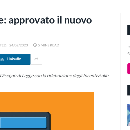
se: approvato il nuovo
TED:
24/02/2023
5 MINS READ
I
a
LinkedIn
 Disegno di Legge con la ridefinizione degli Incentivi alle