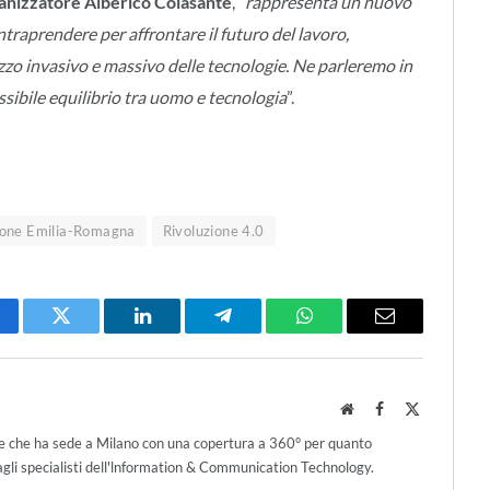
anizzatore Alberico Colasante
, “
rappresenta un nuovo
traprendere per affrontare il futuro del lavoro,
zzo invasivo e massivo delle tecnologie. Ne parleremo in
sibile equilibrio tra uomo e tecnologia
”.
one Emilia-Romagna
Rivoluzione 4.0
cebook
Twitter
LinkedIn
Telegram
WhatsApp
Email
Website
Facebook
X
(Twitter)
ce che ha sede a Milano con una copertura a 360° per quanto
agli specialisti dell'lnformation & Communication Technology.