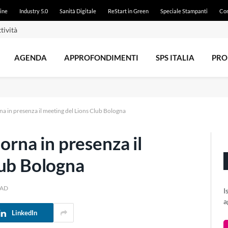
ine
Industry 5.0
Sanità Digitale
ReStart in Green
Speciale Stampanti
Con
e dal 21 luglio
AGENDA
APPROFONDIMENTI
SPS ITALIA
PRO
rna in presenza il meeting del Lions Club Bologna
torna in presenza il
lub Bologna
EAD
I
a
LinkedIn