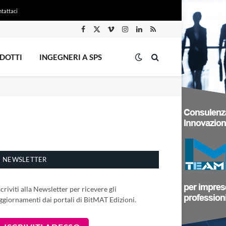
tattaci
Facebook
X
Vimeo
Instagram
LinkedIn
RSS
(Twitter)
DOTTI
INGEGNERI A SPS
NEWSLETTER
scriviti alla Newsletter per ricevere gli
ggiornamenti dai portali di BitMAT Edizioni.