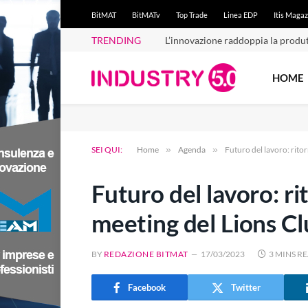
BitMAT
BitMATv
Top Trade
Linea EDP
Itis Magaz
TRENDING
Iperammortamento 2026: conferm
HOME
SEI QUI:
Home
»
Agenda
»
Futuro del lavoro: rito
Futuro del lavoro: ri
meeting del Lions C
BY
REDAZIONE BITMAT
17/03/2023
3 MINS R
Facebook
Twitter