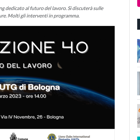
g dedicato al futuro del lavoro. Si discuterà sulle
ure. Molti gli interventi in programma.