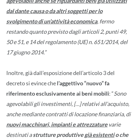
agevolabili anche se riguardanti beni già utilizzati
dal dante causa o da altri soggetti per lo
svolgimento di un’attività economica
, fermo
restando quanto previsto dagli articoli 2, punti 49,
50 e 51, e 14 del regolamento (UE) n. 651/2014, del
17 giugno 2014.”
Inoltre, già dall’esposizione dell’articolo 3 del
decreto si evince che
l’aggettivo “nuovo” fa
riferimento esclusivamente ai beni mobili
: “
Sono
agevolabili gli investimenti, […] relativi all’acquisto,
anche mediante contratti di locazione finanziaria, di
nuovi macchinari, impianti e attrezzature
varie
destinati a
strutture produttive
già esistenti
o che