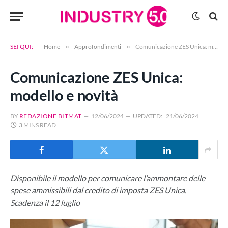
SEI QUI:
Home
»
Approfondimenti
»
Comunicazione ZES Unica: modello e novità
Comunicazione ZES Unica:
modello e novità
BY
REDAZIONE BITMAT
12/06/2024
UPDATED:
21/06/2024
3 MINS READ
Disponibile il modello per comunicare l’ammontare delle
spese ammissibili dal credito di imposta ZES Unica.
Scadenza il 12 luglio