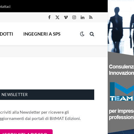
tattaci
Facebook
X
Vimeo
Instagram
LinkedIn
RSS
(Twitter)
DOTTI
INGEGNERI A SPS
NEWSLETTER
scriviti alla Newsletter per ricevere gli
ggiornamenti dai portali di BitMAT Edizioni.