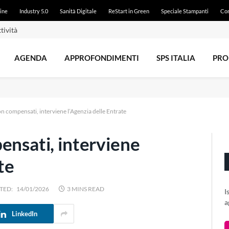
ine
Industry 5.0
Sanità Digitale
ReStart in Green
Speciale Stampanti
Con
tività
AGENDA
APPROFONDIMENTI
SPS ITALIA
PRO
on compensati, interviene l’Agenzia delle Entrate
ensati, interviene
te
TED:
14/01/2026
3 MINS READ
I
a
LinkedIn