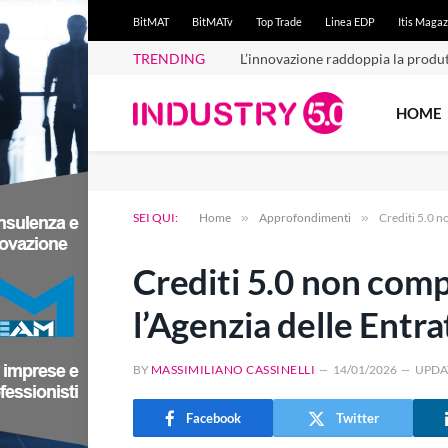
BitMAT
BitMATv
Top Trade
Linea EDP
Itis Magaz
TRENDING
L’innovazione raddoppia la produt
HOME
SEI QUI:
Home
»
Approfondimenti
»
Crediti 5.0 n
Crediti 5.0 non comp
l’Agenzia delle Entra
BY
MASSIMILIANO CASSINELLI
14/01/2026
UPDA
Facebook
Twitter