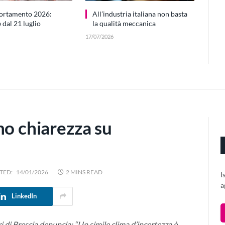
ortamento 2026:
All’industria italiana non basta
dal 21 luglio
la qualità meccanica
17/07/2026
no chiarezza su
TED:
14/01/2026
2 MINS READ
I
a
LinkedIn
 di Brescia denuncia: “Un simile clima d’incertezza è