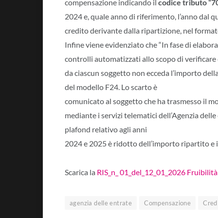
compensazione indicando il
codice tributo “7
2024 e, quale anno di riferimento, l’anno dal q
credito derivante dalla ripartizione, nel format
Infine viene evidenziato che “In fase di elabora
controlli automatizzati allo scopo di verificar
da ciascun soggetto non ecceda l’importo della
del modello F24. Lo scarto è
comunicato al soggetto che ha trasmesso il mo
mediante i servizi telematici dell’Agenzia delle
plafond relativo agli anni
2024 e 2025 è ridotto dell’importo ripartito e il
Scarica la
RIS_n_ 01_del_12_01_2026 Fruibilità
agenzia delle entrate
Compensazione
Cred