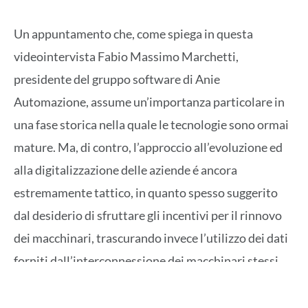
Un appuntamento che, come spiega in questa
videointervista Fabio Massimo Marchetti,
presidente del gruppo software di Anie
Automazione, assume un’importanza particolare in
una fase storica nella quale le tecnologie sono ormai
mature. Ma, di contro, l’approccio all’evoluzione ed
alla digitalizzazione delle aziende é ancora
estremamente tattico, in quanto spesso suggerito
dal desiderio di sfruttare gli incentivi per il rinnovo
dei macchinari, trascurando invece l’utilizzo dei dati
forniti dall’interconnessione dei macchinari stessi.
Una discrepanza, spiega Marchetti, colta anche dal
legislatore che, nel 2022, ha aumentato al 50% il