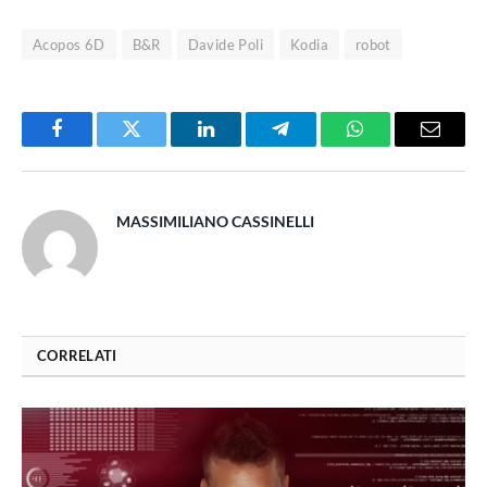
Acopos 6D
B&R
Davide Poli
Kodia
robot
Facebook
Twitter
LinkedIn
Telegram
WhatsApp
Email
MASSIMILIANO CASSINELLI
CORRELATI