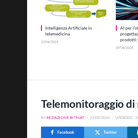
Intelligenza Artificiale in
AI per l’
telemedicina
progettaz
prodotti: 
23/06/2024
09/06/2024
Telemonitoraggio di 
BY
REDAZIONE BITMAT
23/05/2024
UPDATED:
2
Facebook
Twitter