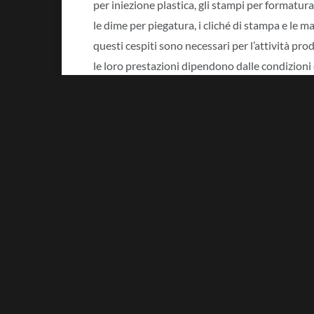
per iniezione plastica, gli stampi per formatura
le dime per piegatura, i cliché di stampa e le 
questi cespiti sono necessari per l’attività pro
le loro prestazioni dipendono dalle condizioni
Per questo motivo, tali cespiti devono essere t
mantenuti in pieno stato operativo per massimi
Fornitura in comodato d’uso a
Talvolta questi strumenti vengono ceduti in co
produzione. Il bene rimane di proprietà dell’az
Il fornitore si impegna a stampare per conto es