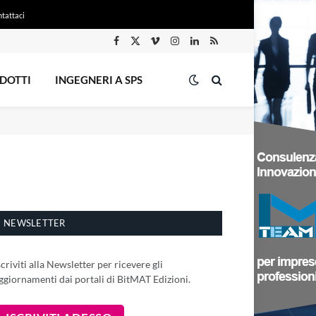
tattaci
Facebook
X
Vimeo
Instagram
LinkedIn
RSS
(Twitter)
DOTTI
INGEGNERI A SPS
NEWSLETTER
scriviti alla Newsletter per ricevere gli
ggiornamenti dai portali di BitMAT Edizioni.