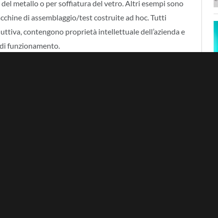
 del metallo o per soffiatura del vetro. Altri esempi sono
macchine di assemblaggio/test costruite ad hoc. Tutti
duttiva, contengono proprietà intellettuale dell’azienda e
 di funzionamento.
racciati per ragioni inventariali e devono essere
zzare il ritorno dell’investimento.
 terzisti
modato d’uso a terzisti che si occupano della
ienda, ma l’uso è affidato ad un terzo soggetto.
clusivo del committente rispettando i vincoli di corretto