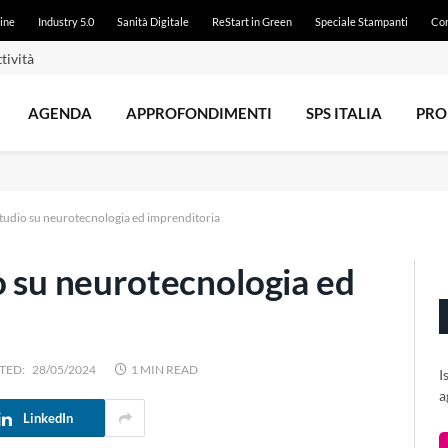
ine
Industry 5.0
Sanità Digitale
ReStart in Green
Speciale Stampanti
Con
tività
AGENDA
APPROFONDIMENTI
SPS ITALIA
PRO
studio su neurotecnologia ed imprenditoria
o su neurotecnologia ed
TED:
28/05/2024
1 MIN READ
I
a
LinkedIn