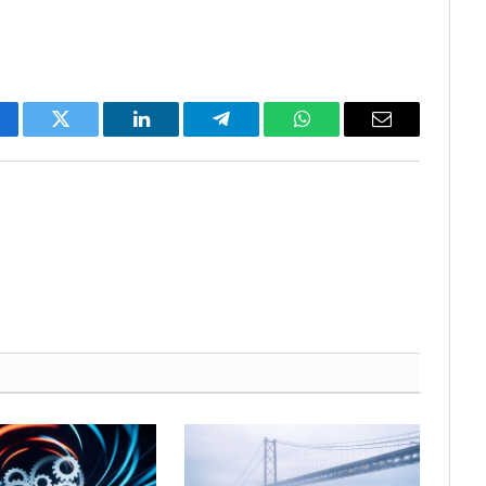
cebook
Twitter
LinkedIn
Telegram
WhatsApp
Email