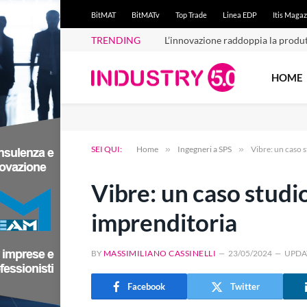
BitMAT
BitMATv
Top Trade
Linea EDP
Itis Magaz
TRENDING
L’innovazione raddoppia la produt
HOME
SEI QUI:
Home
»
Ingegneri a SPS
»
Vibre: un caso 
Vibre: un caso studi
imprenditoria
BY
MASSIMILIANO CASSINELLI
23/05/2024
UPDA
Facebook
Twitter