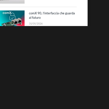
comX 90, l’interfaccia che guarda
al futuro
31/05/2026
Datalogic: laser scanning sino a
10 metri
25/05/2026