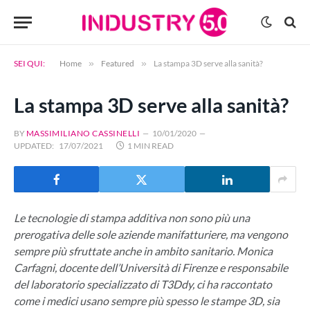
SEI QUI:
Home
»
Featured
»
La stampa 3D serve alla sanità?
La stampa 3D serve alla sanità?
BY
MASSIMILIANO CASSINELLI
10/01/2020
UPDATED:
17/07/2021
1 MIN READ
Le tecnologie di stampa additiva non sono più una
prerogativa delle sole aziende manifatturiere, ma vengono
sempre più sfruttate anche in ambito sanitario. Monica
Carfagni, docente dell’Università di Firenze e responsabile
del laboratorio specializzato di T3Ddy, ci ha raccontato
come i medici usano sempre più spesso le stampe 3D, sia