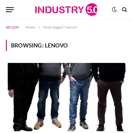
SEI QUI:
Home
»
Posts Tagged "Lenovo"
BROWSING:
LENOVO