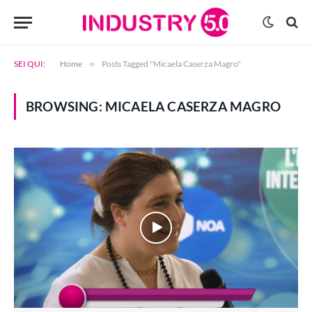
SEI QUI:
Home
»
Posts Tagged "Micaela Caserza Magro"
BROWSING:
MICAELA CASERZA MAGRO