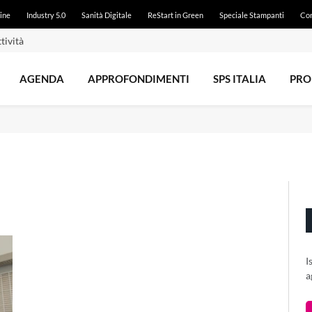
ine
Industry 5.0
Sanità Digitale
ReStart in Green
Speciale Stampanti
Con
tività
AGENDA
APPROFONDIMENTI
SPS ITALIA
PRO
I
a