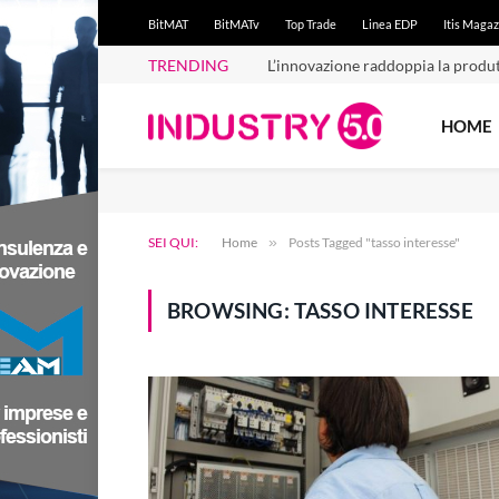
BitMAT
BitMATv
Top Trade
Linea EDP
Itis Magaz
TRENDING
L’innovazione raddoppia la produt
HOME
SEI QUI:
Home
»
Posts Tagged "tasso interesse"
BROWSING:
TASSO INTERESSE