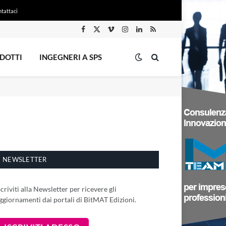
tattaci
Facebook
X
Vimeo
Instagram
LinkedIn
RSS
(Twitter)
DOTTI
INGEGNERI A SPS
NEWSLETTER
scriviti alla Newsletter per ricevere gli
ggiornamenti dai portali di BitMAT Edizioni.