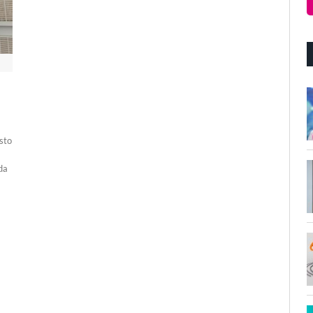
sto
 da