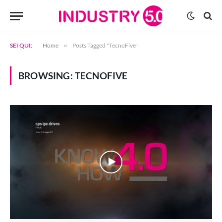
SEI QUI:
Home
»
Posts Tagged "TecnoFive"
BROWSING:
TECNOFIVE