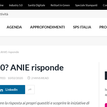
ine
Industry 5.0
Sanità Digitale
ReStart in Green
Speciale Stampanti
Con
tività
AGENDA
APPROFONDIMENTI
SPS ITALIA
PRO
? ANIE risponde
.0? ANIE risponde
TED:
10/02/2020
2 MINS READ
I
LinkedIn
a
a risposta ai propri questiti e scoprire le iniziative di