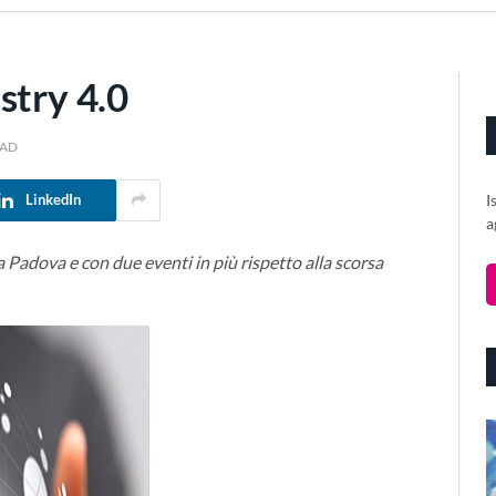
stry 4.0
EAD
I
LinkedIn
a
a Padova e con due eventi in più rispetto alla scorsa