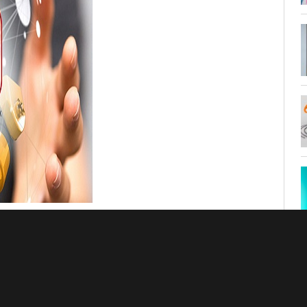
giovedì 16 marzo
il nuovo ciclo di incontri del
GIOIN
 network dedicato all’innovazione e rivolto alle aziende
pportunità per le imprese, nuove misure, ricerca e Open
zza Bardella 11.