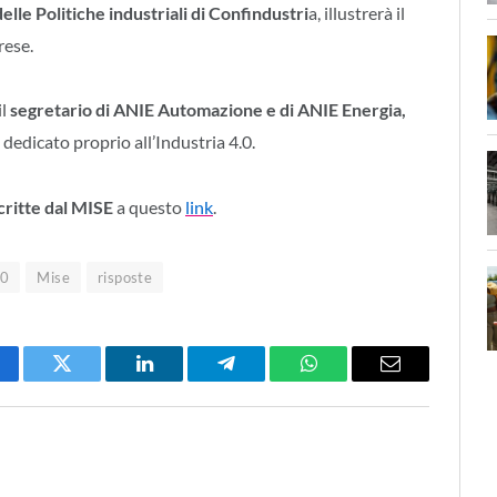
delle Politiche industriali di Confindustri
a, illustrerà il
rese.
il
s
egretario di ANIE Automazione e di ANIE Energia,
 dedicato proprio all’Industria 4.0.
critte dal MISE
a questo
link
.
.0
Mise
risposte
cebook
Twitter
LinkedIn
Telegram
WhatsApp
Email