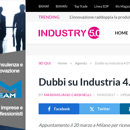
BitMAT
BitMATv
Top Trade
Linea EDP
Itis Magaz
TRENDING
L’innovazione raddoppia la produt
HOME
SEI QUI:
Home
»
Agenda
»
Dubbi su Industria 4.0
Dubbi su Industria 4
BY
MASSIMILIANO CASSINELLI
10/03/2017
UPDA
Facebook
Twitter
Appuntamento il 20 marzo a Milano per ricevere l