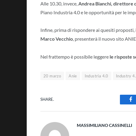
Alle 10.30, invece,
Andrea Bianchi,
d
irettore 
Piano Industria 4.0 e le opportunità per le imp
Infine, prima di rispondere ai quesiti proposti, 
Marco Vecchio
, presenterà il nuovo sito ANIE
Nel frattempo è possibile leggere
le risposte s
20 marzo
Anie
Industria 4.0
Industry 4
SHARE.
Fa
MASSIMILIANO CASSINELLI