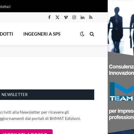
tattaci
Facebook
X
Vimeo
Instagram
LinkedIn
RSS
(Twitter)
DOTTI
INGEGNERI A SPS
NEWSLETTER
scriviti alla Newsletter per ricevere gli
ggiornamenti dai portali di BitMAT Edizioni.