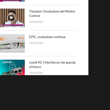
Titanium: l’evoluzione del Motion
Control
10/06/2026
EPIC, evoluzione continua
31/05/2026
comX 90, l’interfaccia che guarda
al futuro
31/05/2026
Datalogic: laser scanning sino a
10 metri
25/05/2026