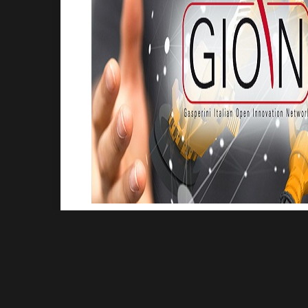
Riparte con il primo appuntamento a
Padova 
(Gasperini Italian Open Innovation Network) –
italiane–
affrontando il tema Industria 4.0
: o
Innovation, presso l’Auditorium Vodafone, Pia