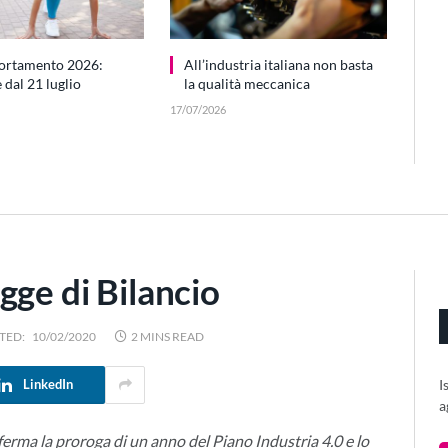
ortamento 2026:
All’industria italiana non basta
dal 21 luglio
la qualità meccanica
17/07/2026
gge di Bilancio
TED:
10/02/2020
2 MINS READ
I
LinkedIn
a
erma la proroga di un anno del Piano Industria 4.0 e lo