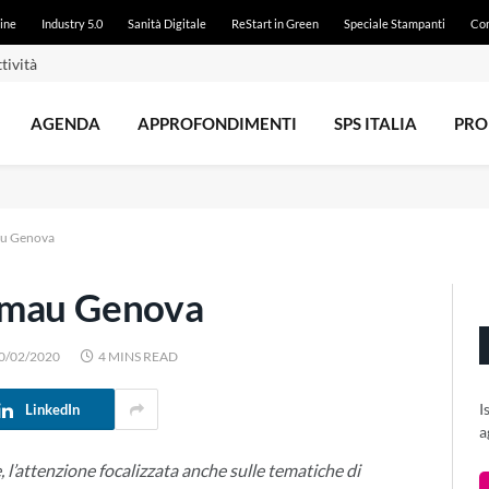
ine
Industry 5.0
Sanità Digitale
ReStart in Green
Speciale Stampanti
Con
tività
AGENDA
APPROFONDIMENTI
SPS ITALIA
PRO
au Genova
Smau Genova
0/02/2020
4 MINS READ
I
LinkedIn
a
l’attenzione focalizzata anche sulle tematiche di