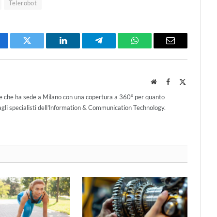
Telerobot
cebook
Twitter
LinkedIn
Telegram
WhatsApp
Email
Website
Facebook
X
(Twitter)
ce che ha sede a Milano con una copertura a 360° per quanto
agli specialisti dell'lnformation & Communication Technology.