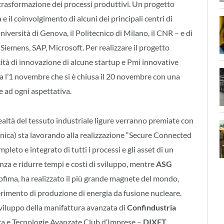
e trasformazione dei processi produttivi. Un progetto
e il coinvolgimento di alcuni dei principali centri di
iversità di Genova, il Politecnico di Milano, il CNR – e di
 Siemens, SAP, Microsoft. Per realizzare il progetto
ità di innovazione di alcune startup e Pmi innovative
ata l’1 novembre che si è chiusa il 20 novembre con una
e ad ogni aspettativa.
ealtà del tessuto industriale ligure verranno premiate con
nica) sta lavorando alla realizzazione “Secure Connected
pleto e integrato di tutti i processi e gli asset di un
nza e ridurre tempi e costi di sviluppo, mentre
ASG
Hofima, ha realizzato il più grande magnete del mondo,
perimento di produzione di energia da fusione nucleare.
sviluppo della manifattura avanzata di
Confindustria
ica e Tecnologie Avanzate Club d’Imprese –
DIXET