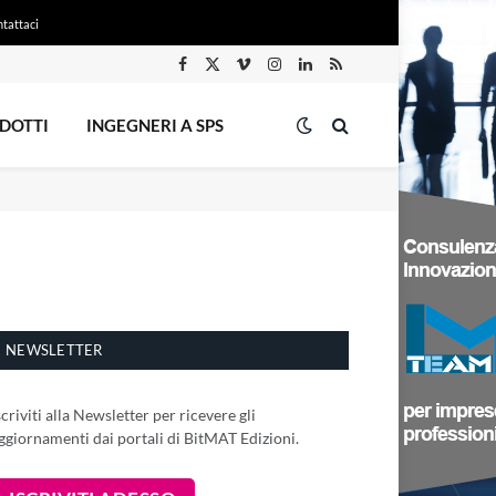
tattaci
Facebook
X
Vimeo
Instagram
LinkedIn
RSS
(Twitter)
DOTTI
INGEGNERI A SPS
NEWSLETTER
scriviti alla Newsletter per ricevere gli
ggiornamenti dai portali di BitMAT Edizioni.