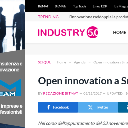
BitMAT
BitMATv
Top Trade
Linea EDP
Itis Magaz
TRENDING
L’innovazione raddoppia la produt
HOME
SEI QUI:
Home
»
Agenda
»
Open innovation a Sm
Open innovation a 
BY
REDAZIONE BITMAT
03/11/2017
UPDATED:
1
Facebook
Twitter
Nel corso dell’appuntamento del 23 novembre, 