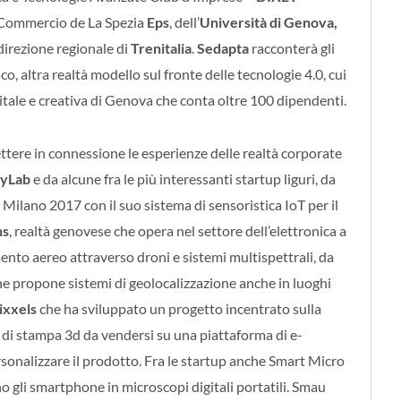
i Commercio de La Spezia
Eps
, dell’
Università di Genova,
 direzione regionale di
Trenitalia
.
Sedapta
racconterà gli
co, altra realtà modello sul fronte delle tecnologie 4.0, cui
itale e creativa di Genova che conta oltre 100 dipendenti.
ttere in connessione le esperienze delle realtà corporate
yLab
e da alcune fra le più interessanti startup liguri, da
ilano 2017 con il suo sistema di sensoristica IoT per il
ns
, realtà genovese che opera nel settore dell’elettronica a
ento aereo attraverso droni e sistemi multispettrali, da
he propone sistemi di geolocalizzazione anche in luoghi
ixxels
che ha sviluppato un progetto incentrato sulla
 di stampa 3d da vendersi su una piattaforma di e-
sonalizzare il prodotto. Fra le startup anche Smart Micro
o gli smartphone in microscopi digitali portatili. Smau