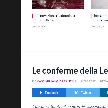
L’innovazione raddoppia la
Iperamm
produttività
conferme 
24/07/2026
20/07/2026
Le conferme della Le
BY
MASSIMILIANO CASSINELLI
31/10/2017
UPDA
Facebook
Twitter
Il documento, attualmente in discussione, conf