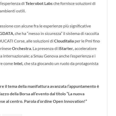
l’esperienza di
Telerobot Labs
che fornisce soluzioni di
ambienti ostili.
essione con alcune fra le esperienze più significative
GDATA
, che ha “messo in sicurezza” il sistema di raccolta
i DUCATI Corse, alle soluzioni di
Clouditalia
per le Pmi fino
torinese
Orchestra
. La presenza di
iStarter,
acceleratore
tra internazionale; a Smau Genova anche l’esperienza e i
ore come
Intel,
che sta giocando un ruolo da protagonista
dire il tema della manifattura avanzata l’appuntamento è
azzo della Borsa all’evento dal titolo “La nuova
ese al centro. Parola d’ordine Open Innovation!”