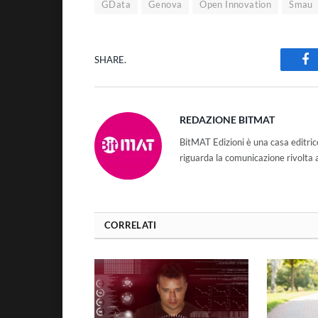
GData
Genova
Open Innovation
Smau
SHARE.
Fa
REDAZIONE BITMAT
BitMAT Edizioni è una casa editri
riguarda la comunicazione rivolta 
CORRELATI