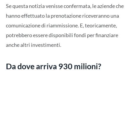
Se questa notizia venisse confermata, le aziende che
hanno effettuato la prenotazione riceveranno una
comunicazione di riammissione. E, teoricamente,
potrebbero essere disponibili fondi per finanziare
anche altri investimenti.
Da dove arriva 930 milioni?
Attualmente sembra che, dei 2,2 miliardi messi a
disposizione:
546,3 milioni di euro
siano le prenotazioni
confermate con nuova modulistica per