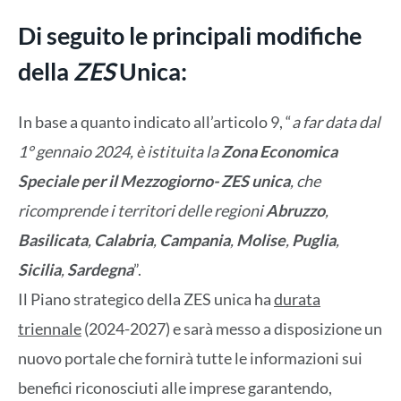
Di seguito le principali modifiche
della
ZES
Unica:
In base a quanto indicato all’articolo 9, “
a far data dal
1° gennaio 2024, è istituita la
Zona Economica
Speciale per il Mezzogiorno- ZES unica
, che
ricomprende i territori delle regioni
Abruzzo
,
Basilicata
,
Calabria
,
Campania
,
Molise
,
Puglia
,
Sicilia
,
Sardegna
”.
Il Piano strategico della ZES unica ha
durata
triennale
(2024-2027) e sarà messo a disposizione un
nuovo portale che fornirà tutte le informazioni sui
benefici riconosciuti alle imprese garantendo,