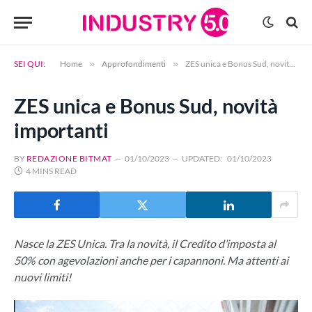
SEI QUI:
Home
»
Approfondimenti
»
ZES unica e Bonus Sud, novità importanti
ZES unica e Bonus Sud, novità
importanti
BY
REDAZIONE BITMAT
01/10/2023
UPDATED:
01/10/2023
4 MINS READ
Nasce la ZES Unica. Tra la novità, il Credito d’imposta al
50% con agevolazioni anche per i capannoni. Ma attenti ai
nuovi limiti!