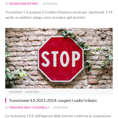
BY
REDAZIONE BITMAT
11/04/2024
Transizione 5.0 propone il Credito d’Imposta anche per i gestionali. Il 18
aprile, un webinar spiega come accedere agli incentivi
UPDATED:
14/04/2024
Transizione 4.0 2023-2024: sospesi i codici tributo
BY
MASSIMILIANO CASSINELLI
01/04/2024
La risoluzione 19/E dell’Agenzia delle Entrate conferma la sospensione