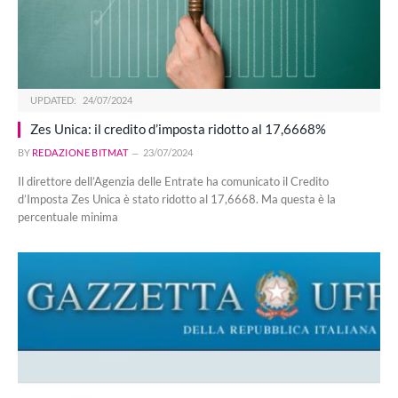
UPDATED:
24/07/2024
Zes Unica: il credito d’imposta ridotto al 17,6668%
BY
REDAZIONE BITMAT
23/07/2024
Il direttore dell’Agenzia delle Entrate ha comunicato il Credito
d’Imposta Zes Unica è stato ridotto al 17,6668. Ma questa è la
percentuale minima