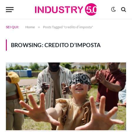
SEI QUI:
Home
»
Posts Tagged "credito d’imposta"
BROWSING:
CREDITO D’IMPOSTA