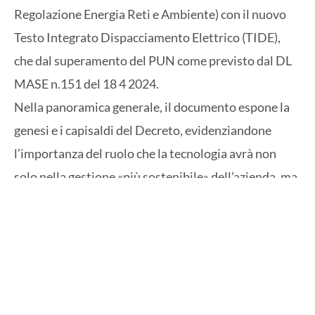
Regolazione Energia Reti e Ambiente) con il nuovo
Testo Integrato Dispacciamento Elettrico (TIDE),
che dal superamento del PUN come previsto dal DL
MASE n.151 del 18 4 2024.
Nella panoramica generale, il documento espone la
genesi e i capisaldi del Decreto, evidenziandone
l’importanza del ruolo che la tecnologia avrà non
solo nella gestione «più sostenibile» dell’azienda, ma
anche in relazione alle nuove riforme previste dalle
nuove disposizioni sopra citate per il mercato
energetico.
La seconda parte dell’intervento, illustra un caso
pratico in via di definizione, relativo ad una impresa