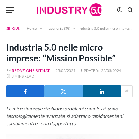
SEI QUI:
Home
»
Ingegneri a SPS
»
Industria 5.0 nelle micro imprese: “Mission Possible”
Industria 5.0 nelle micro
imprese: “Mission Possible”
BY
REDAZIONE BITMAT
25/05/2024
UPDATED:
25/05/2024
3 MINS READ
Le micro imprese risolvono problemi complessi, sono
tecnologicamente avanzate, si adattano rapidamente ai
cambiamenti e sono dappertutto