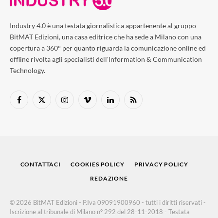
Industry 4.0 è una testata giornalistica appartenente al gruppo
BitMAT Edizioni, una casa editrice che ha sede a Milano con una
copertura a 360° per quanto riguarda la comunicazione online ed
offline rivolta agli specialisti dell'lnformation & Communication
Technology.
Facebook
X
Instagram
Vimeo
LinkedIn
RSS
(Twitter)
CONTATTACI
COOKIES POLICY
PRIVACY POLICY
REDAZIONE
© 2026 BitMAT Edizioni - P.Iva 09091900960 - tutti i diritti riservati -
Iscrizione al tribunale di Milano n° 292 del 28-11-2018 - Testata