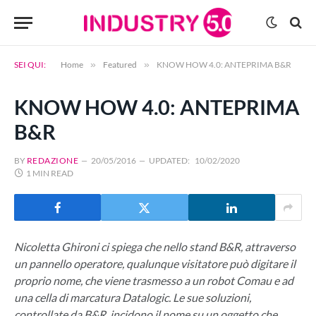
SEI QUI:
Home
»
Featured
»
KNOW HOW 4.0: ANTEPRIMA B&R
KNOW HOW 4.0: ANTEPRIMA
B&R
BY
REDAZIONE
20/05/2016
UPDATED:
10/02/2020
1 MIN READ
Nicoletta Ghironi ci spiega che nello stand B&R, attraverso
un pannello operatore, qualunque visitatore può digitare il
proprio nome, che viene trasmesso a un robot Comau e ad
una cella di marcatura Datalogic. Le sue soluzioni,
controllate da B&R, incidono il nome su un oggetto che