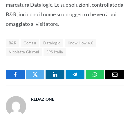
marcatura Datalogic. Le sue soluzioni, controllate da
B&R, incidono il nome su un oggetto che verrà poi
omaggiato al visitatore.
B&R
Comau
Datalogic
Know How 4.0
Nicoletta Ghironi
SPS Italia
Facebook
Twitter
LinkedIn
Telegram
WhatsApp
Email
REDAZIONE