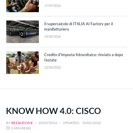
17/07/2026
Il supercalcolo di IT4LIA AI Factory per il
manifatturiero
29/06/2026
Credito d’Imposta fotovoltaico: rinviato a dopo
l’estate
22/06/2026
KNOW HOW 4.0: CISCO
BY
REDAZIONE
20/05/2016
UPDATED:
10/02/2020
1 MIN READ