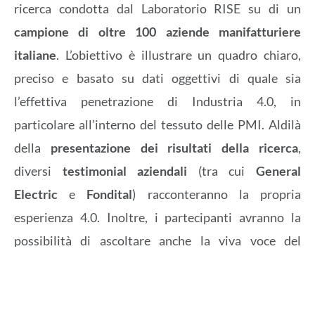
ricerca condotta dal Laboratorio RISE su di un
campione di oltre 100 aziende manifatturiere
italiane
. L’obiettivo è illustrare un quadro chiaro,
preciso e basato su dati oggettivi di quale sia
l’effettiva penetrazione di Industria 4.0, in
particolare all’interno del tessuto delle PMI. Aldilà
della
presentazione dei risultati della ricerca
,
diversi
testimonial aziendali
(tra cui
General
Electric
e
Fondital
) racconteranno la propria
esperienza 4.0. Inoltre, i partecipanti avranno la
possibilità di ascoltare anche la viva voce del
mercato dell’offerta di soluzioni tecnologiche
(grazie all’intervento di
SAP
e
Regesta
, partner della
ricerca). Ad impreziosire il panel, il contributo del