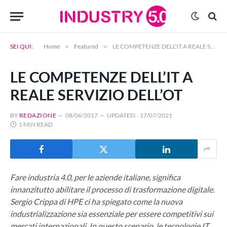
SEI QUI:
Home
»
Featured
»
LE COMPETENZE DELL’IT A REALE SERVIZIO DELL’OT
LE COMPETENZE DELL’IT A
REALE SERVIZIO DELL’OT
BY
REDAZIONE
08/06/2017
UPDATED:
17/07/2021
1 MIN READ
Fare industria 4.0, per le aziende italiane, significa
innanzitutto abilitare il processo di trasformazione digitale.
Sergio Crippa di HPE ci ha spiegato come la nuova
industrializzazione sia essenziale per essere competitivi sui
mercati internazionali. In questo scenario, le tecnologie IT