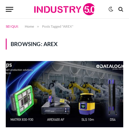
SEI QUI:
Home
»
Posts Tagged "AREX"
BROWSING:
AREX