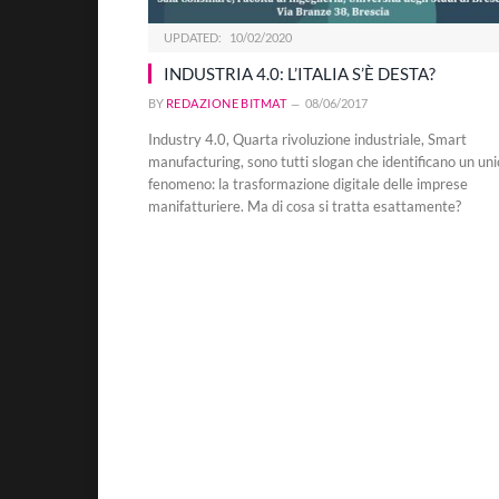
UPDATED:
10/02/2020
INDUSTRIA 4.0: L’ITALIA S’È DESTA?
BY
REDAZIONE BITMAT
08/06/2017
Industry 4.0, Quarta rivoluzione industriale, Smart
manufacturing, sono tutti slogan che identificano un uni
fenomeno: la trasformazione digitale delle imprese
manifatturiere. Ma di cosa si tratta esattamente?