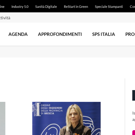
ine
Industry 5.0
Sanità Digitale
ReStart in Green
Speciale Stampanti
Con
tività
AGENDA
APPROFONDIMENTI
SPS ITALIA
PRO
I
a