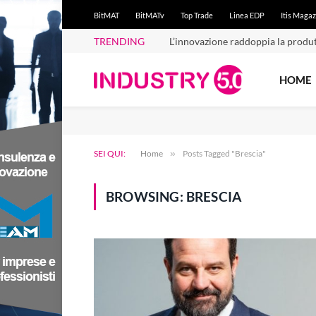
BitMAT
BitMATv
Top Trade
Linea EDP
Itis Magaz
TRENDING
L’innovazione raddoppia la produt
HOME
SEI QUI:
Home
»
Posts Tagged "Brescia"
BROWSING:
BRESCIA