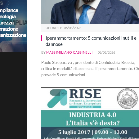
UPDATED:
06/05/2026
Iperammortamento: 5 comunicazioni inutili e
dannose
BY
MASSIMILIANO CASSINELLI
06/05/2026
Paolo Streparava , presidente di Confidustria Brescia,
critica le modalità di accesso all’iperammortamento. C
prevede 5 comunicazioni