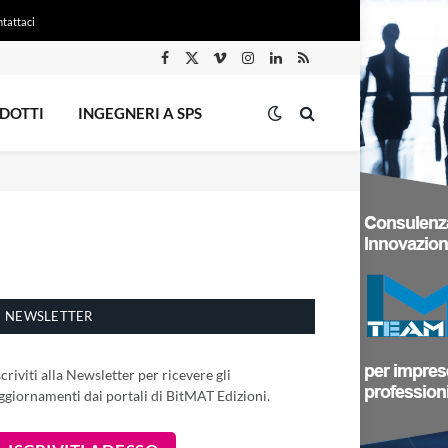
tattaci
Facebook
X
Vimeo
Instagram
LinkedIn
RSS
(Twitter)
DOTTI
INGEGNERI A SPS
NEWSLETTER
scriviti alla Newsletter per ricevere gli
ggiornamenti dai portali di BitMAT Edizioni.