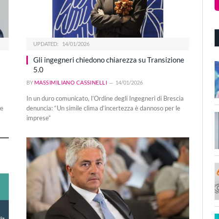
UPDATED:
14/01/2026
Gli ingegneri chiedono chiarezza su Transizione
5.0
BY
MASSIMILIANO CASSINELLI
14/01/2026
In un duro comunicato, l’Ordine degli Ingegneri di Brescia
he
denuncia: “Un simile clima d’incertezza è dannoso per le
imprese”