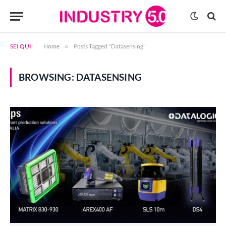
SEI QUI:
Home
»
Posts Tagged "Datasensing"
BROWSING:
DATASENSING