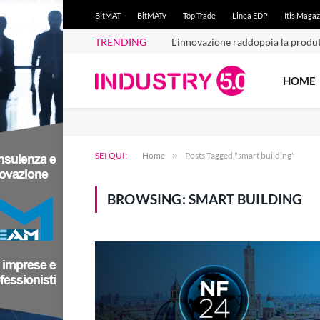
BitMAT
BitMATv
Top Trade
Linea EDP
Itis Magaz
TRENDING
L’innovazione raddoppia la produt
HOME
SEI QUI:
Home
»
Posts Tagged "smart building"
BROWSING:
SMART BUILDING