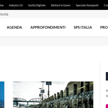
ine
Industry 5.0
Sanità Digitale
ReStart in Green
Speciale Stampanti
Con
tività
AGENDA
APPROFONDIMENTI
SPS ITALIA
PRO
I
a