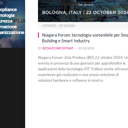
UPDATED:
09/10/2024
Niagara Forum: tecnologia sostenibile per Sm
Building e Smart Industry
BY
REDAZIONE BITMAT
07/10/2024
Niagara Forum: Zola Predosa (BO) 22 ottobre 2024: U
evento in presenza di una giornata per approfondire le
applicazioni della tecnologia IOT Tridium anche attrave
esperienze già realizzate e una ampia selezione di
soluzioni hardware e software in mostra