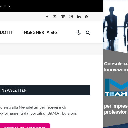
tattaci
Facebook
X
Vimeo
Instagram
LinkedIn
RSS
(Twitter)
DOTTI
INGEGNERI A SPS
NEWSLETTER
scriviti alla Newsletter per ricevere gli
ggiornamenti dai portali di BitMAT Edizioni.