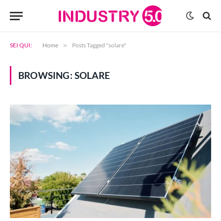
SEI QUI:
Home
»
Posts Tagged "solare"
BROWSING:
SOLARE