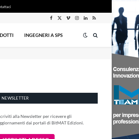
tattaci
Facebook
X
Vimeo
Instagram
LinkedIn
RSS
(Twitter)
DOTTI
INGEGNERI A SPS
NEWSLETTER
scriviti alla Newsletter per ricevere gli
ggiornamenti dai portali di BitMAT Edizioni.