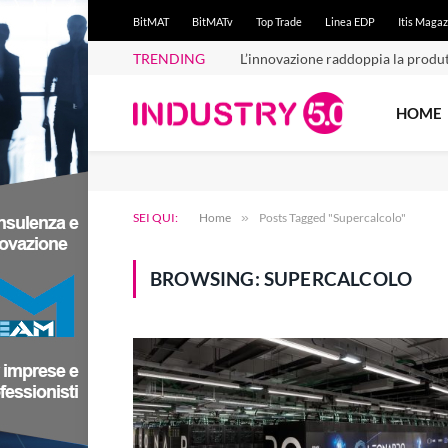
BitMAT
BitMATv
Top Trade
Linea EDP
Itis Magaz
TRENDING
L’innovazione raddoppia la produt
HOME
SEI QUI:
Home
»
Posts Tagged "Supercalcolo"
BROWSING:
SUPERCALCOLO