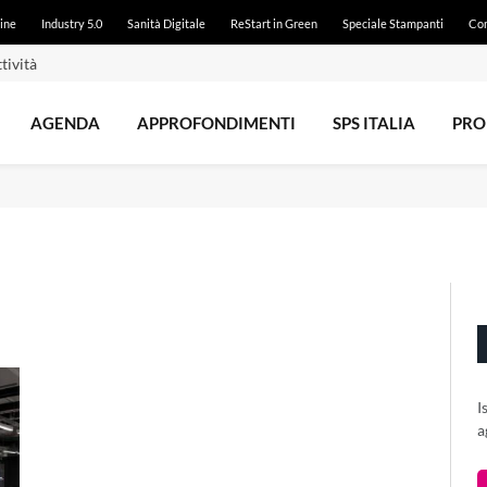
ine
Industry 5.0
Sanità Digitale
ReStart in Green
Speciale Stampanti
Con
tività
AGENDA
APPROFONDIMENTI
SPS ITALIA
PRO
I
a