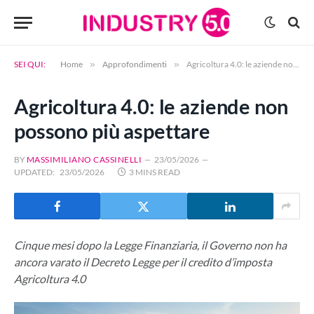
SEI QUI:
Home
»
Approfondimenti
»
Agricoltura 4.0: le aziende non possono più aspettare
Agricoltura 4.0: le aziende non
possono più aspettare
BY
MASSIMILIANO CASSINELLI
23/05/2026
UPDATED:
23/05/2026
3 MINS READ
Cinque mesi dopo la Legge Finanziaria, il Governo non ha
ancora varato il Decreto Legge per il credito d’imposta
Agricoltura 4.0