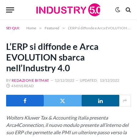
SEI QUI:
Home
»
Featured
»
L’ERP si diffonde e Arca EVOLUTION sbarca nell’Industry 4.0
L’ERP si diffonde e Arca
EVOLUTION sbarca
nell’Industry 4.0
BY
REDAZIONE BITMAT
12/12/2022
UPDATED:
13/12/2022
4 MINS READ
Wolters Kluwer Tax & Accounting Italia presenta
Arca4Connection, il nuovo modulo presente all’interno del
suo ERP che permette alle PMI un ulteriore passo verso la