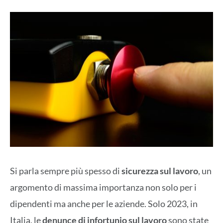
Si parla sempre più spesso di
sicurezza sul lavoro
, un
argomento di massima importanza non solo per i
dipendenti ma anche per le aziende. Solo 2023, in
Italia, le
denunce di infortunio sul lavoro
sono state