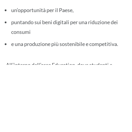
un’opportunità per il Paese,
puntando sui beni digitali per una riduzione dei
consumi
e una produzione più sostenibile e competitiva.
All’interno dell’area Education, dove studenti e
studentesse si sono appassionati alle tecnologie
esposte, è intervenuta anche Anna Brancaccio,
Dirigente Ministero dell’Istruzione e del Merito.
Presentata la seconda edizione di
Position Paper
“Verso una Trasformazione Digitale Umano-