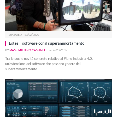
UPDATED:
10/02/2020
Estesi i software con il superammortamento
BY
MASSIMILIANO CASSINELLI
26/12/2017
Tra le poche novità concrete relative al Piano Industria 4.0,
un’estensione dei software che possono godere del
superammortamento