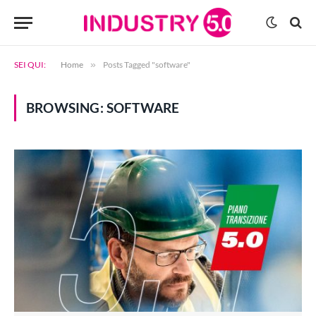
SEI QUI:
Home
»
Posts Tagged "software"
BROWSING:
SOFTWARE