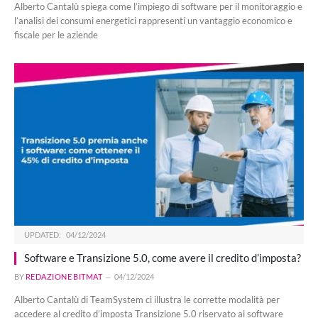
Alberto Cantalù spiega come l’impiego di software per il monitoraggio e
l’analisi dei consumi energetici rappresenti un vantaggio economico e
fiscale per le aziende
UPDATED:
04/12/2024
Software e Transizione 5.0, come avere il credito d’imposta?
BY
REDAZIONE BITMAT
04/12/2024
Alberto Cantalù di TeamSystem ci illustra le corrette modalità per
accedere al credito d’imposta Transizione 5.0 riservato ai software