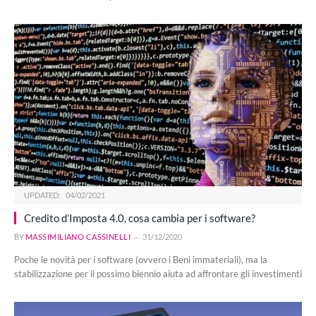
UPDATED:
04/02/2021
Credito d’Imposta 4.0, cosa cambia per i software?
BY
MASSIMILIANO CASSINELLI
31/12/2020
Poche le novità per i software (ovvero i Beni immateriali), ma la
stabilizzazione per il possimo biennio aiuta ad affrontare gli investimenti