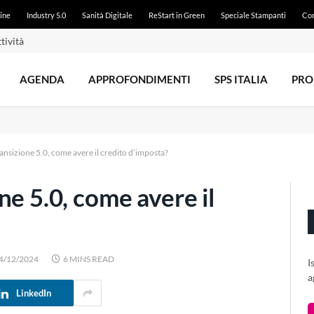
ine
Industry 5.0
Sanità Digitale
ReStart in Green
Speciale Stampanti
Con
tività
AGENDA
APPROFONDIMENTI
SPS ITALIA
PRO
ansizione 5.0, come avere il credito d’imposta?
ne 5.0, come avere il
4/12/2024
6 MINS READ
I
a
LinkedIn