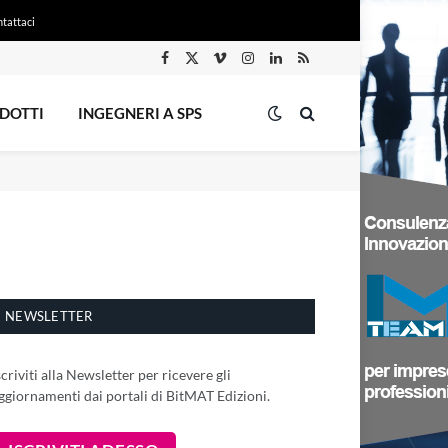
tattaci
Facebook
X
Vimeo
Instagram
LinkedIn
RSS
(Twitter)
DOTTI
INGEGNERI A SPS
NEWSLETTER
scriviti alla Newsletter per ricevere gli
ggiornamenti dai portali di BitMAT Edizioni.