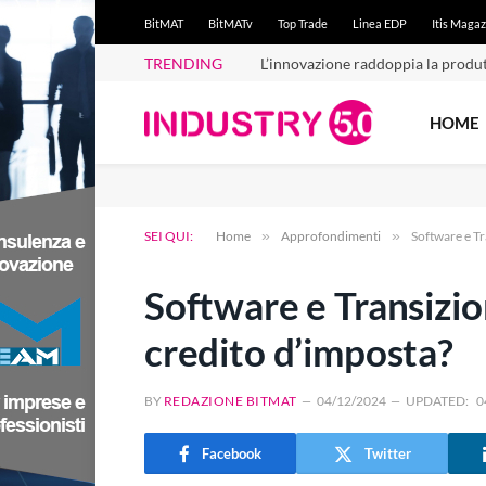
BitMAT
BitMATv
Top Trade
Linea EDP
Itis Magaz
TRENDING
L’innovazione raddoppia la produt
HOME
SEI QUI:
Home
»
Approfondimenti
»
Software e Tr
Software e Transizio
credito d’imposta?
BY
REDAZIONE BITMAT
04/12/2024
UPDATED:
0
Facebook
Twitter