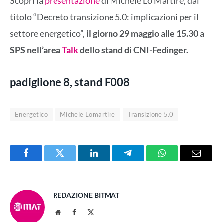
Scopri la
presentazione
di Michele Lo Martire, dal
titolo “Decreto transizione 5.0: implicazioni per il
settore energetico”,
il giorno 29 maggio alle 15.30 a
SPS nell’area
Talk
dello stand di CNI-Fedinger.
padiglione
8
, stand
F008
Energetico
Michele Lomartire
Transizione 5.0
Facebook
Twitter
LinkedIn
Telegram
WhatsApp
Email
REDAZIONE BITMAT
Website
Facebook
X
(Twitter)