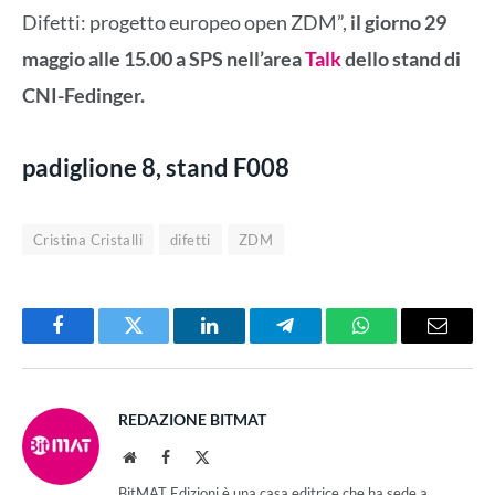
Difetti: progetto europeo open ZDM”,
il giorno 29
maggio alle 15.00 a SPS nell’area
Talk
dello stand di
CNI-Fedinger.
padiglione
8
, stand
F008
Cristina Cristalli
difetti
ZDM
Facebook
Twitter
LinkedIn
Telegram
WhatsApp
Email
REDAZIONE BITMAT
Website
Facebook
X
(Twitter)
BitMAT Edizioni è una casa editrice che ha sede a