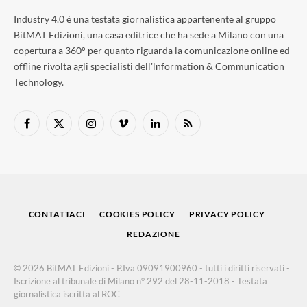
Industry 4.0 è una testata giornalistica appartenente al gruppo
BitMAT Edizioni, una casa editrice che ha sede a Milano con una
copertura a 360° per quanto riguarda la comunicazione online ed
offline rivolta agli specialisti dell'lnformation & Communication
Technology.
Facebook
X
Instagram
Vimeo
LinkedIn
RSS
(Twitter)
CONTATTACI
COOKIES POLICY
PRIVACY POLICY
REDAZIONE
© 2026 BitMAT Edizioni - P.Iva 09091900960 - tutti i diritti riservati -
Iscrizione al tribunale di Milano n° 292 del 28-11-2018 - Testata
giornalistica iscritta al ROC