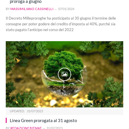
proroga a giugno
BY
MASSIMILIANO CASSINELLI
07/01/2024
Il Decreto Milleproroghe ha posticipato al 30 giugno il termine delle
consegne per poter godere del credito d’imposta al 40%, purché sia
stato pagato l’anticipo nel corso del 2022
UPDATED:
31/07/2023
Linea Green prorogata al 31 agosto
BY
REDAZIONE BITMAT
31/07/2023