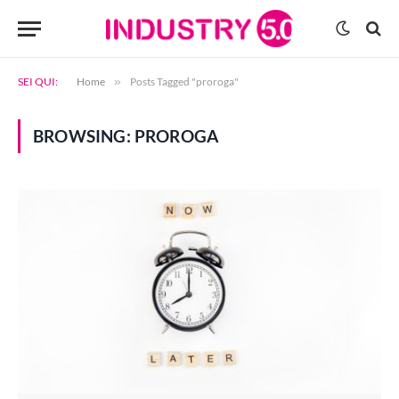
SEI QUI:
Home
»
Posts Tagged "proroga"
BROWSING:
PROROGA