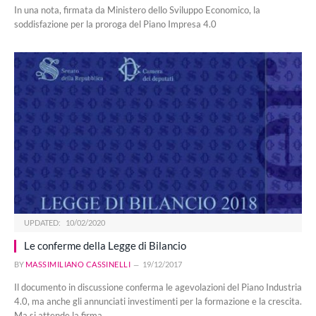
In una nota, firmata da Ministero dello Sviluppo Economico, la
soddisfazione per la proroga del Piano Impresa 4.0
UPDATED:
10/02/2020
Le conferme della Legge di Bilancio
BY
MASSIMILIANO CASSINELLI
19/12/2017
Il documento in discussione conferma le agevolazioni del Piano Industria
4.0, ma anche gli annunciati investimenti per la formazione e la crescita.
Ma si attende la firma…