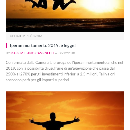
UPDATED:
10/02/2020
Iperammortamento 2019: è legge!
BY
MASSIMILIANO CASSINELLI
30/12/2018
Confermata dalla Camera la proroga dell’iperammortamento anche nel
2019, con la possibilità di usufruire di un’agevozione che passa dal
250% al 270% per gli investimenti inferiori a 2,5 milioni. Tali valori
scendono però per gli importi superiori